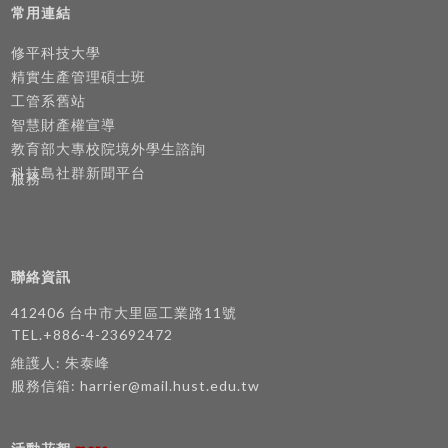
常用連結
修平科技大學
精實生產管理碩士班
工管系舊站
智慧財產權宣導
教育部大專校院境外學生諮詢
科技島社群新聞平台
服務
聯絡資訊
412406 台中市大里區工業路11號
TEL.+886-4-23692472
維護人: 朱泰峰
服務信箱:
harrier@mail.hust.edu.tw