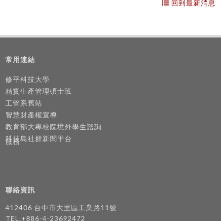
回到最新消息
常用連結
修平科技大學
精實生產管理碩士班
工管系舊站
智慧財產權宣導
教育部大專校院境外學生諮詢
科技島社群新聞平台
服務
聯絡資訊
412406 台中市大里區工業路11號
TEL.+886-4-23692472